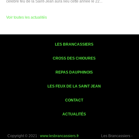
célèbre feu de la Saint-Jean aura lieu cette année le 22...
Voir toutes les actualités
LES BRANCASSIERS
CROSS DES CHIOURES
REPAS DAUPHINOIS
LES FEUX DE LA SAINT JEAN
CONTACT
ACTUALITÉS
Copyright © 2021 :
www.lesbrancassiers.fr
Les Brancassiers -