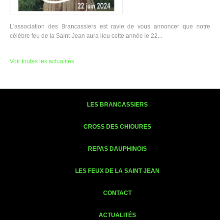
L'association des Brancassiers est ravie de vous annoncer que notre
célèbre feu de la Saint-Jean aura lieu cette année le 22...
Voir toutes les actualités
LES BRANCASSIERS
CROSS DES CHIOURES
REPAS DAUPHINOIS
LES FEUX DE LA SAINT JEAN
CONTACT
ACTUALITÉS